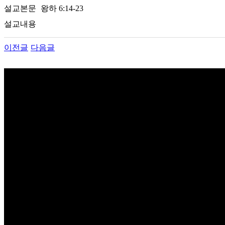
설교본문
왕하 6:14-23
설교내용
이전글
다음글