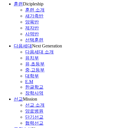
훈련
Dicipleship
훈련 소개
새가족반
양육반
제자반
사역반
선택훈련
다음세대
Next Generation
다음세대 소개
유치부
유,초등부
중,고등부
대학부
E.M
한글학교
장학사역
선교
Mission
선교 소개
양로병원
단기선교
협력선교