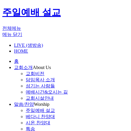
주일예배 설교
전체메뉴
메뉴 닫기
LIVE (생방송)
HOME
홈
교회소개
About Us
교회비전
담임목사 소개
섬기는 사람들
예배시간&오시는 길
교회시설안내
말씀/찬양
Worship
주일예배 설교
베다니 찬양대
시온 찬양대
특송