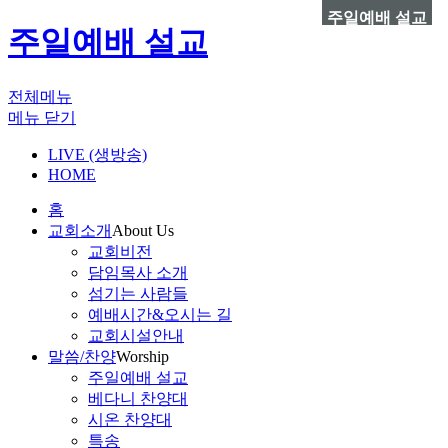
주일예배 설교
주일예배 설교
전체메뉴
메뉴 닫기
LIVE (생방송)
HOME
홈
교회소개
About Us
교회비전
담임목사 소개
섬기는 사람들
예배시간&오시는 길
교회시설안내
말씀/찬양
Worship
주일예배 설교
베다니 찬양대
시온 찬양대
특송