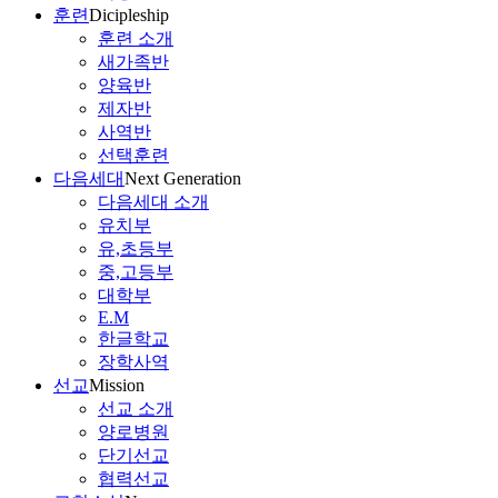
훈련
Dicipleship
훈련 소개
새가족반
양육반
제자반
사역반
선택훈련
다음세대
Next Generation
다음세대 소개
유치부
유,초등부
중,고등부
대학부
E.M
한글학교
장학사역
선교
Mission
선교 소개
양로병원
단기선교
협력선교