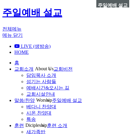
주일예배 설교
주일예배 설교
전체메뉴
메뉴 닫기
LIVE (생방송)
HOME
홈
About Us
교회소개
교회비전
담임목사 소개
섬기는 사람들
예배시간&오시는 길
교회시설안내
Worship
말씀/찬양
주일예배 설교
베다니 찬양대
시온 찬양대
특송
Dicipleship
훈련
훈련 소개
새가족반