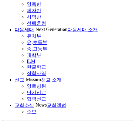
양육반
제자반
사역반
선택훈련
Next Generation
다음세대
다음세대 소개
유치부
유,초등부
중,고등부
대학부
E.M
한글학교
장학사역
Mission
선교
선교 소개
양로병원
단기선교
협력선교
News
교회소식
교회앨범
주보