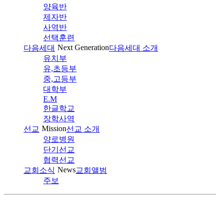
양육반
제자반
사역반
선택훈련
Next Generation
다음세대
다음세대 소개
유치부
유,초등부
중,고등부
대학부
E.M
한글학교
장학사역
Mission
선교
선교 소개
양로병원
단기선교
협력선교
News
교회소식
교회앨범
주보