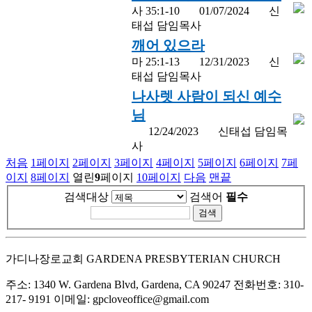
사 35:1-10
01/07/2024
신
태섭 담임목사
깨어 있으라
마 25:1-13
12/31/2023
신
태섭 담임목사
나사렛 사람이 되신 예수
님
12/24/2023
신태섭 담임목
사
처음
1
페이지
2
페이지
3
페이지
4
페이지
5
페이지
6
페이지
7
페
이지
8
페이지
열린
9
페이지
10
페이지
다음
맨끝
검색대상
검색어
필수
가디나장로교회 GARDENA PRESBYTERIAN CHURCH
주소: 1340 W. Gardena Blvd, Gardena, CA 90247 전화번호: 310-
217- 9191 이메일: gpcloveoffice@gmail.com