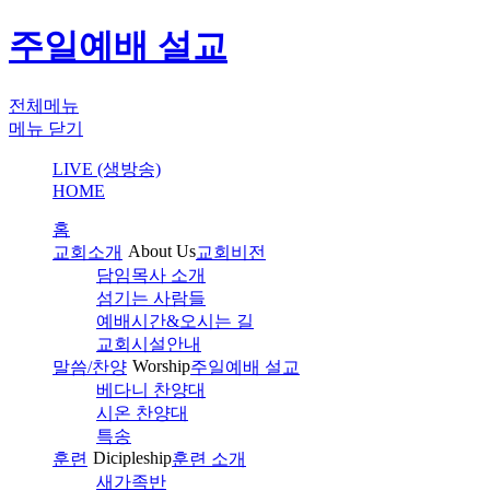
주일예배 설교
전체메뉴
메뉴 닫기
LIVE (생방송)
HOME
홈
About Us
교회소개
교회비전
담임목사 소개
섬기는 사람들
예배시간&오시는 길
교회시설안내
Worship
말씀/찬양
주일예배 설교
베다니 찬양대
시온 찬양대
특송
Dicipleship
훈련
훈련 소개
새가족반