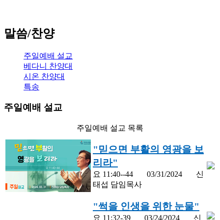
말씀/찬양
주일예배 설교
베다니 찬양대
시온 찬양대
특송
주일예배 설교
주일예배 설교 목록
"믿으면 부활의 영광을 보
리라"
요 11:40--44
03/31/2024
신
태섭 담임목사
"썩을 인생을 위한 눈물"
요 11:32-39
03/24/2024
신