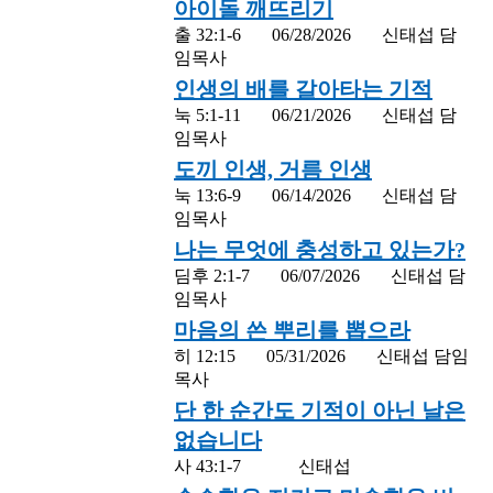
아이돌 깨뜨리기
출 32:1-6
06/28/2026
신태섭 담
임목사
인생의 배를 갈아타는 기적
눅 5:1-11
06/21/2026
신태섭 담
임목사
도끼 인생, 거름 인생
눅 13:6-9
06/14/2026
신태섭 담
임목사
나는 무엇에 충성하고 있는가?
딤후 2:1-7
06/07/2026
신태섭 담
임목사
마음의 쓴 뿌리를 뽑으라
히 12:15
05/31/2026
신태섭 담임
목사
단 한 순간도 기적이 아닌 날은
없습니다
사 43:1-7
신태섭