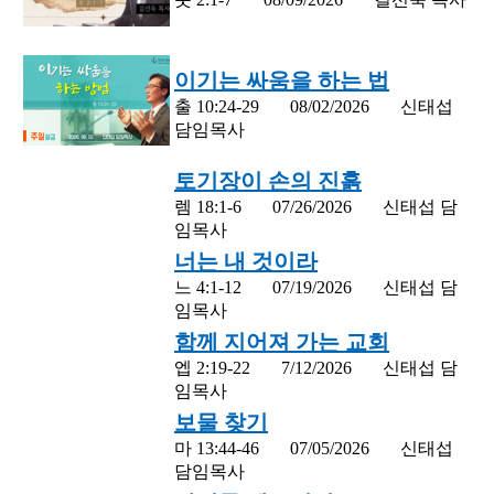
이기는 싸움을 하는 법
출 10:24-29
08/02/2026
신태섭
담임목사
토기장이 손의 진흙
렘 18:1-6
07/26/2026
신태섭 담
임목사
너는 내 것이라
느 4:1-12
07/19/2026
신태섭 담
임목사
함께 지어져 가는 교회
엡 2:19-22
7/12/2026
신태섭 담
임목사
보물 찾기
마 13:44-46
07/05/2026
신태섭
담임목사